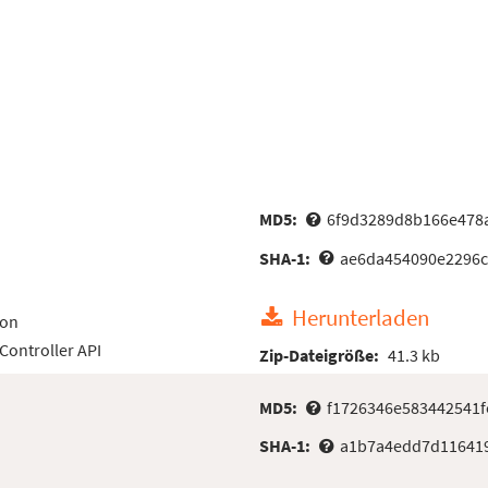
MD5:
6f9d3289d8b166e478a
SHA-1:
ae6da454090e2296c
Herunterladen
ion
ontroller API
Zip-Dateigröße:
41.3 kb
MD5:
f1726346e583442541f
SHA-1:
a1b7a4edd7d116419