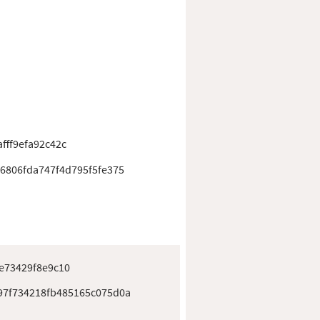
fff9efa92c42c
6806fda747f4d795f5fe375
e73429f8e9c10
7f734218fb485165c075d0a