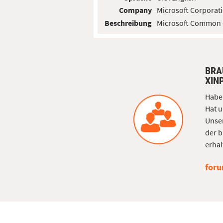
Company
Microsoft Corporat
Beschreibung
Microsoft Common C
BRA
XIN
Haben
Hat u
Unser
der b
erhal
foru