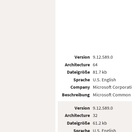
Version
9.12.589.0
Architecture
64
Dateigröße
81.7 kb
Sprache
U.S. English
Company
Microsoft Corporat
Beschreibung
Microsoft Common C
Version
9.12.589.0
Architecture
32
Dateigröße
61.2 kb
Sprache
U.S. English