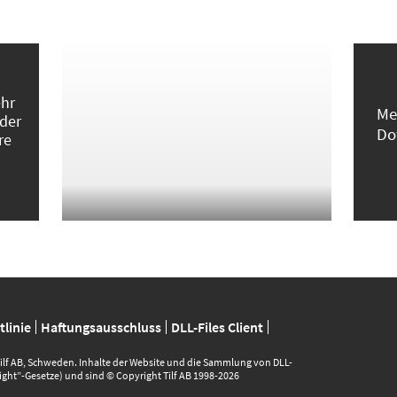
ehr
Me
 der
Do
re
linie
Haftungsausschluss
DLL-Files Client
 Tilf AB, Schweden. Inhalte der Website und die Sammlung von DLL-
ght”-Gesetze) und sind © Copyright Tilf AB 1998-2026